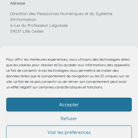
Adresse
Direction des Ressources Numériques et du Système
d’Information
6 rue du Professeur Laguesse
59037 Lille Cedex
Pour offrir les meilleures expériences, nous utilisons des technologies telles
Téléphone
que les cookies pour stocker et/ou accéder aux informations des appareils.
Le fait de consentir à ces technologies nous permettra de traiter des
03.20.44.59.62
données telles que le comportement de navigation ou les ID uniques sur ce
site. Le fait de ne pas consentir ou de retirer son consentement peut avoir
un effet négatif sur certaines caractéristiques et fonctions.
Email
Accepter
santeconnectee@chu-lille.fr
Refuser
Voir les préférences
© 2025 Service Communication CHU LILLE |
Mentions légales