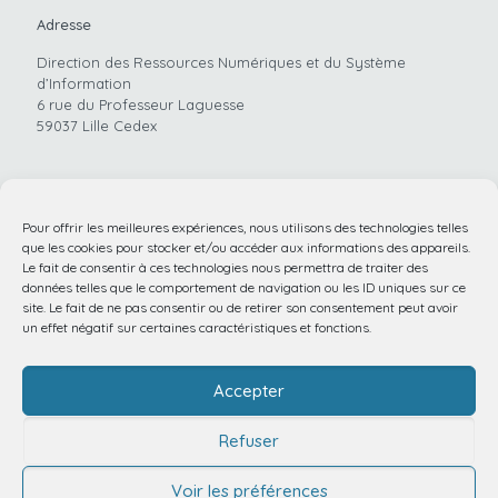
Adresse
Direction des Ressources Numériques et du Système
d’Information
6 rue du Professeur Laguesse
59037 Lille Cedex
Pour offrir les meilleures expériences, nous utilisons des technologies telles
Téléphone
que les cookies pour stocker et/ou accéder aux informations des appareils.
03.20.44.59.62
Le fait de consentir à ces technologies nous permettra de traiter des
données telles que le comportement de navigation ou les ID uniques sur ce
site. Le fait de ne pas consentir ou de retirer son consentement peut avoir
un effet négatif sur certaines caractéristiques et fonctions.
Email
Accepter
santeconnectee@chu-lille.fr
Refuser
Voir les préférences